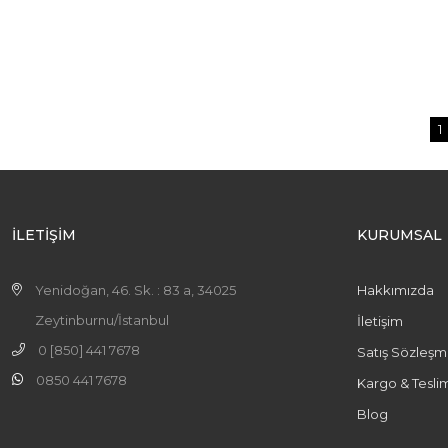
1
İLETİŞİM
KURUMSAL
Yenidoğan, 46. Sk. : 83 a, 34025
Hakkımızda
Zeytinburnu/İstanbul
İletişim
0 [850] 441 7678
Satış Sözleşm
0850 441 7678
Kargo & Tesli
Blog