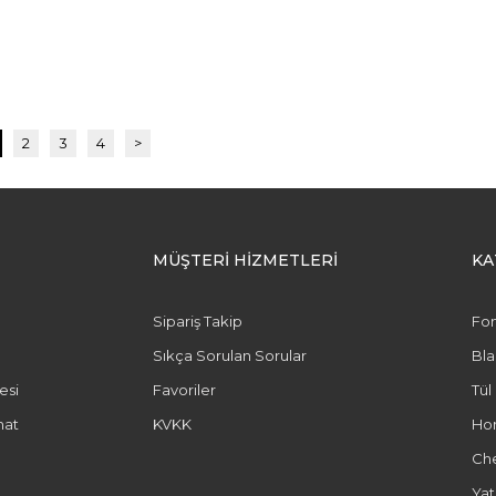
2
3
4
>
MÜŞTERİ HİZMETLERİ
KA
Sipariş Takip
Fo
Sıkça Sorulan Sorular
Bl
esi
Favoriler
Tül
mat
KVKK
Ho
Ch
Yat