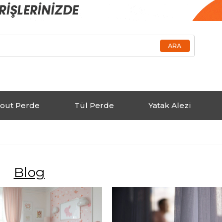
out Perde
Tül Perde
Yatak Alezi
Blog