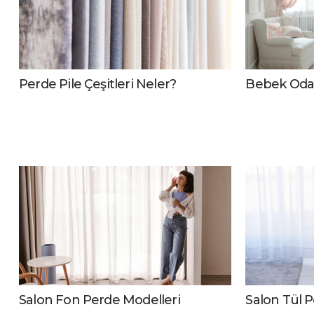
Perde Pile Çeşitleri Neler?
Bebek Odas
Salon Fon Perde Modelleri
Salon Tül 