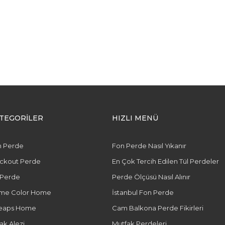
TEGORİLER
HIZLI MENÜ
n Perde
Fon Perde Nasıl Yıkanır
ackout Perde
En Çok Tercih Edilen Tül Perdeler
 Perde
Perde Ölçüsü Nasıl Alınır
me Color Home
İstanbul Fon Perde
eaps Home
Cam Balkona Perde Fikirleri
ak Alezi
Mutfak Perdeleri