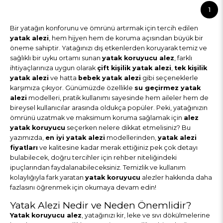
1
Bir yatağın konforunu ve ömrünü artırmak için tercih edilen
yatak alezi
, hem hijyen hem de koruma açısından büyük bir
öneme sahiptir. Yatağınızı dış etkenlerden koruyarak temiz ve
sağlıklı bir uyku ortamı sunan
yatak koruyucu alez
, farklı
ihtiyaçlarınıza uygun olarak
çift kişilik yatak alezi
,
tek kişilik
yatak alezi
ve hatta
bebek yatak alezi
gibi seçeneklerle
karşımıza çıkıyor. Günümüzde özellikle
su geçirmez yatak
alezi
modelleri, pratik kullanımı sayesinde hem aileler hem de
bireysel kullanıcılar arasında oldukça popüler. Peki, yatağınızın
ömrünü uzatmak ve maksimum koruma sağlamak için
alez
yatak koruyucu
seçerken nelere dikkat etmelisiniz? Bu
yazımızda,
en iyi yatak alezi
modellerinden,
yatak alezi
fiyatları
ve kalitesine kadar merak ettiğiniz pek çok detayı
bulabilecek, doğru tercihler için rehber niteliğindeki
ipuçlarından faydalanabileceksiniz. Temizlik ve kullanım
kolaylığıyla fark yaratan
yatak koruyucu
alezler hakkında daha
fazlasını öğrenmek için okumaya devam edin!
Yatak Alezi Nedir ve Neden Önemlidir?
Yatak koruyucu alez
, yatağınızı kir, leke ve sıvı dökülmelerine