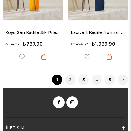
Koyu Sarı Kadife Sık Pileli Fon Perde (1x3)
Lacivert Kadife Normal Pileli Fon Perde (1x2.5)
₺787,90
₺1.939,90
₺984,87
₺2.424,88
1
2
3
...
5
>
İLETİŞİM