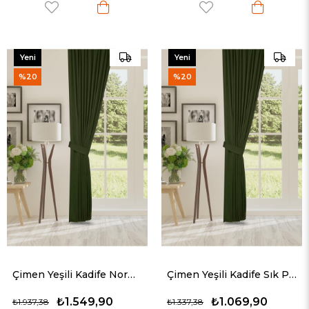
Yeni
Yeni
Ürün
Ürün
%20
%20
Çimen Yeşili Kadife Normal Pileli Fon Perde (1x2.5)
Çimen Yeşili Kadife Sık Pileli Fon Perde (1x3)
₺1.549,90
₺1.069,90
₺1.937,38
₺1.337,38