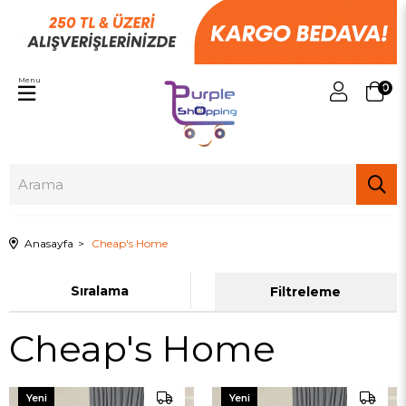
Menu
0
Anasayfa
Cheap's Home
Sıralama
Filtreleme
Cheap's Home
Yeni
Yeni