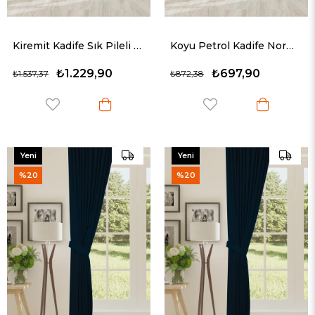
Kiremit Kadife Sık Pileli Fon Perde (1x3)
Koyu Petrol Kadife Normal Pileli Fon Perde (1x2.5)
₺1.229,90
₺697,90
₺1.537,37
₺872,38
Yeni
Yeni
Ürün
Ürün
%20
%20