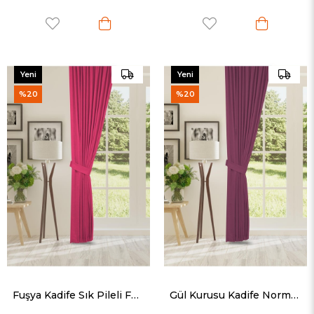
Yeni
Yeni
Ürün
Ürün
%20
%20
Fuşya Kadife Sık Pileli Fon Perde (1x3)
Gül Kurusu Kadife Normal Pileli Fon Perde (1x2.5)