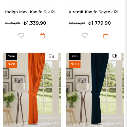
İndigo Mavi Kadife Sık Pileli Fon Perde (1x3)
Kiremit Kadife Seyrek Pileli Fon Perde (1x2)
₺1.339,90
₺1.779,90
₺1.674,87
₺2.224,87
Yeni
Yeni
Ürün
Ürün
%20
%20