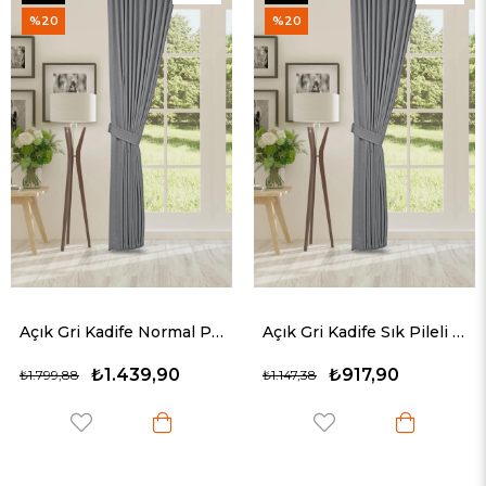
Ürün
Ürün
%20
%20
Açık Gri Kadife Normal Pileli Fon Perde (1x2.5)
Açık Gri Kadife Sık Pileli Fon Perde (1x3)
₺1.439,90
₺917,90
₺1.799,88
₺1.147,38