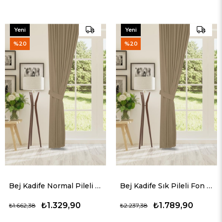
Yeni
Yeni
Ürün
Ürün
%20
%20
Bej Kadife Normal Pileli Fon Perde (1x2.5)
Bej Kadife Sık Pileli Fon Perde (1x3)
₺1.329,90
₺1.789,90
₺1.662,38
₺2.237,38