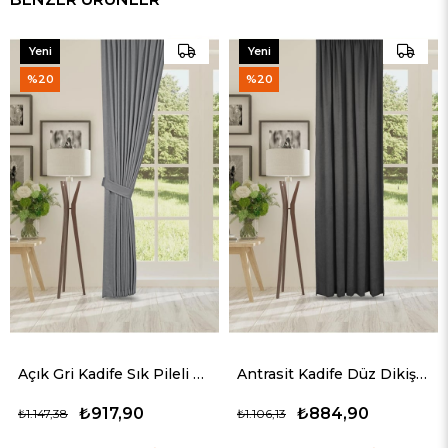
Yeni
Yeni
Ürün
Ürün
%20
%20
₺807,90
₺1.009,88
Açık Gri Kadife Sık Pileli Fon Perde (1x3)
Antrasit Kadife Düz Dikiş Ekstrafor Büzgülü Fon Perde
₺884,90
₺1.106,13