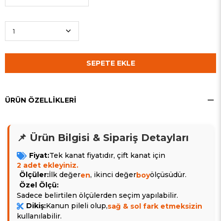
ÜRÜN ÖZELLIKLERI
📌 Ürün Bilgisi & Sipariş Detayları
Fiyat:
Tek kanat fiyatıdır, çift kanat için
2 adet ekleyiniz.
Ölçüler:
İlk değer
, ikinci değer
ölçüsüdür.
en
boy
Özel Ölçü:
Sadece belirtilen ölçülerden seçim yapılabilir.
Dikiş:
Kanun pileli olup,
sağ & sol fark etmeksizin
kullanılabilir.