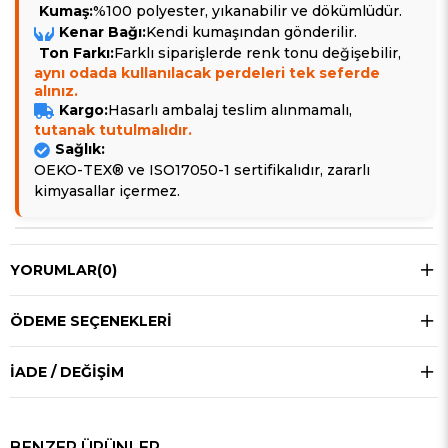
Kumaş:
%100 polyester, yıkanabilir ve dökümlüdür.
Kenar Bağı:
Kendi kumaşından gönderilir.
Ton Farkı:
Farklı siparişlerde renk tonu değişebilir,
aynı odada kullanılacak perdeleri tek seferde
alınız.
Kargo:
Hasarlı ambalaj teslim alınmamalı,
tutanak tutulmalıdır.
Sağlık:
OEKO-TEX® ve ISO17050-1 sertifikalıdır, zararlı
kimyasallar içermez.
YORUMLAR
(0)
ÖDEME SEÇENEKLERI
İADE / DEĞIŞIM
BENZER ÜRÜNLER