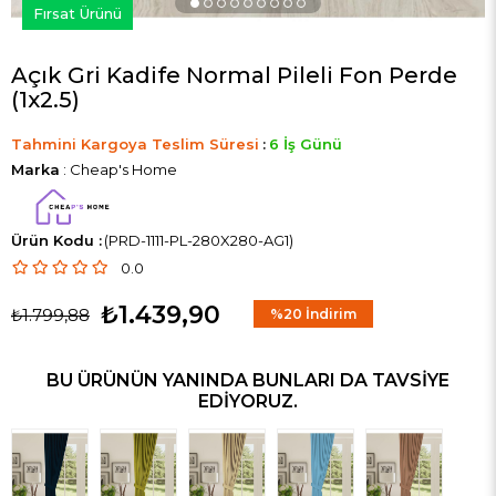
Fırsat Ürünü
Açık Gri Kadife Normal Pileli Fon Perde
(1x2.5)
Tahmini Kargoya Teslim Süresi
:
6 İş Günü
Marka
:
Cheap's Home
(PRD-1111-PL-280X280-AG1)
0.0
₺1.439,90
₺1.799,88
%
20
İndirim
BU ÜRÜNÜN YANINDA BUNLARI DA TAVSIYE
EDIYORUZ.