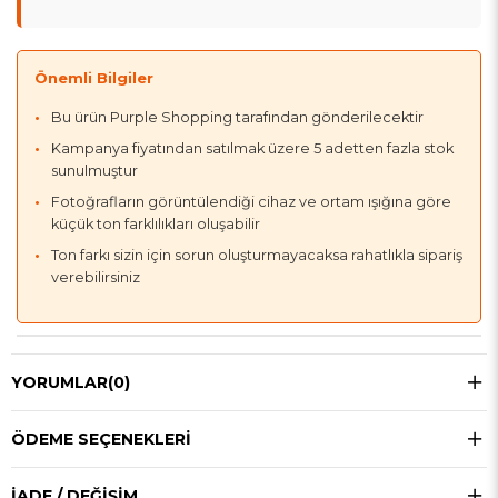
Önemli Bilgiler
Bu ürün Purple Shopping tarafından gönderilecektir
Kampanya fiyatından satılmak üzere 5 adetten fazla stok
sunulmuştur
Fotoğrafların görüntülendiği cihaz ve ortam ışığına göre
küçük ton farklılıkları oluşabilir
Ton farkı sizin için sorun oluşturmayacaksa rahatlıkla sipariş
verebilirsiniz
YORUMLAR
(0)
ÖDEME SEÇENEKLERI
İADE / DEĞIŞIM