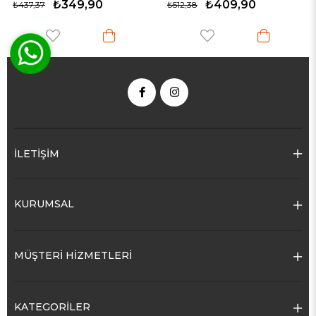
₺409,90
₺512,38
İLETİŞİM
KURUMSAL
MÜŞTERİ HİZMETLERİ
KATEGORİLER