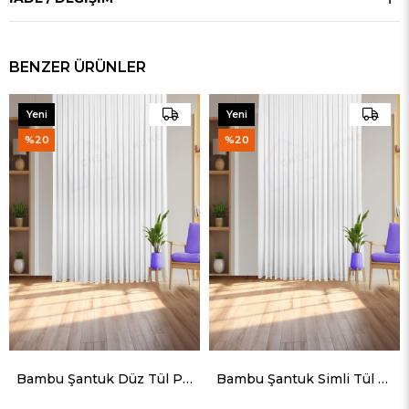
BENZER ÜRÜNLER
Yeni
Yeni
Ürün
Ürün
%20
%20
₺274,90
₺343,63
Bambu Şantuk Düz Tül Perde Sık Pile (1x3)
Bambu Şantuk Simli Tül Perde Sık Pile (1x3)