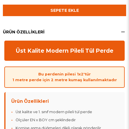
ÜRÜN ÖZELLIKLERI
Üst Kalite Modern Pileli Tül Perde
Bu perdenin pilesi 1x2'tür
1 metre perde için 2 metre kumaş kullanılmaktadır
Ürün Özellikleri
Üst kalite ve 1. sınıf modern pileli tül perde
Ölçüler EN x BOY cm şeklindedir
Kornişe asma düğmeleri dikili olarak gönderilir