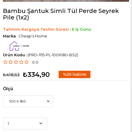
Bambu Şantuk Simli Tül Perde Seyrek
Pile (1x2)
Tahmini Kargoya Teslim Süresi
:
6 İş Günü
Marka
:
Cheap's Home
(PRD-1115-PL-100X180-BS2)
0.0
₺334,90
₺418,63
%
20
İndirim
Ölçü