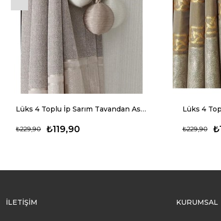
Lüks 4 Toplu İp Sarım Tavandan Asmalı Toplama Perde Aksesuarı (Braçol)
₺119,90
₺
₺229,90
₺229,90
İLETİŞİM
KURUMSAL