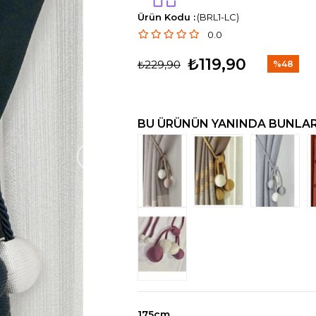
(BRL1-LC)
0.0
₺119,90
₺229,90
%
48
İndirim
BU ÜRÜNÜN YANINDA BUNLARI
›
175cm