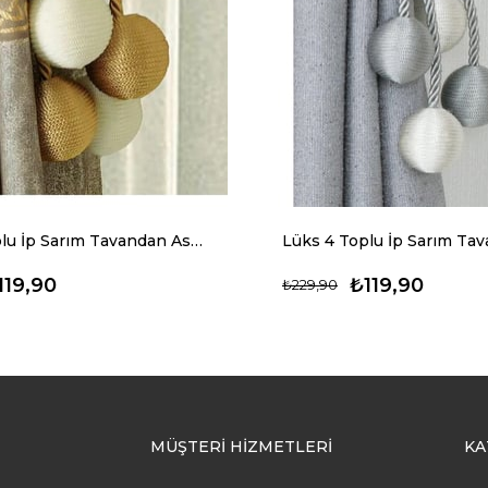
Lüks 4 Toplu İp Sarım Tavandan Asmalı Toplama Perde Aksesuarı (Braçol)
119,90
₺119,90
₺229,90
MÜŞTERİ HİZMETLERİ
KA