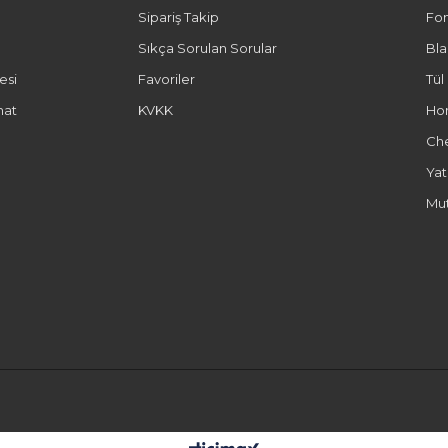
Sipariş Takip
Fo
Sıkça Sorulan Sorular
Bl
esi
Favoriler
Tül
mat
KVKK
Ho
Ch
Yat
Mut