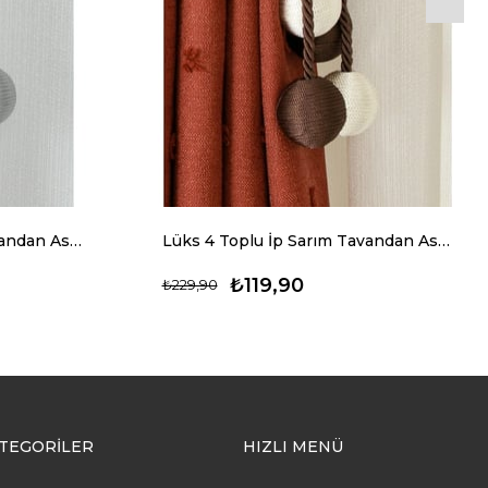
Lüks 4 Toplu İp Sarım Tavandan Asmalı Toplama Perde Aksesuarı (Braçol)
Lüks 4 Toplu İp Sarım Tavandan Asmalı Toplama Perde Aksesuarı (Braçol)
₺119,90
₺229,90
TEGORİLER
HIZLI MENÜ