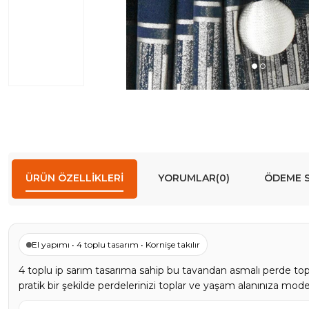
ÜRÜN ÖZELLIKLERI
YORUMLAR
(0)
ÖDEME S
El yapımı • 4 toplu tasarım • Kornişe takılır
4 toplu ip sarım tasarıma sahip bu tavandan asmalı perde top
pratik bir şekilde perdelerinizi toplar ve yaşam alanınıza mod