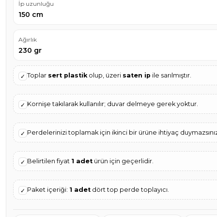
İp uzunluğu
150 cm
Ağırlık
230 gr
Toplar
sert plastik
olup, üzeri
saten ip
ile sarılmıştır.
✓
Kornişe takılarak kullanılır; duvar delmeye gerek yoktur.
✓
Perdelerinizi toplamak için ikinci bir ürüne ihtiyaç duymazsınız
✓
Belirtilen fiyat
1 adet
ürün için geçerlidir.
✓
Paket içeriği:
1 adet
dört top perde toplayıcı.
✓