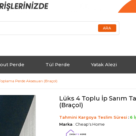
out Perde
Tül Perde
Yatak Alezi
Toplama Perde Aksesuarı (Braçol)
Lüks 4 Toplu İp Sarım 
(Braçol)
Tahmini Kargoya Teslim Süresi
:
6 
Marka
:
Cheap's Home