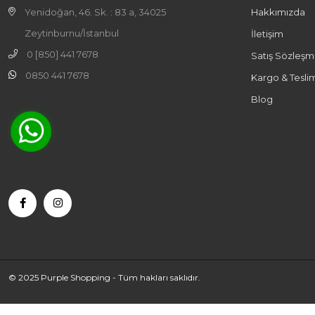
Yenidoğan, 46. Sk. : 83 a, 34025
Hakkımızda
Zeytinburnu/İstanbul
İletişim
0 [850] 441 7678
Satış Sözleşm
0850 441 7678
Kargo & Tesli
Blog
© 2025 Purple Shopping - Tüm hakları saklıdır.