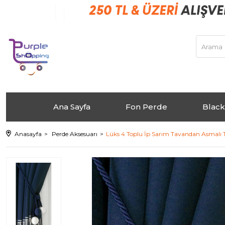
Ana Sayfa
Fon Perde
Black
Anasayfa
Perde Aksesuarı
Lüks 4 Toplu İp Sarım Tavandan Asmalı 