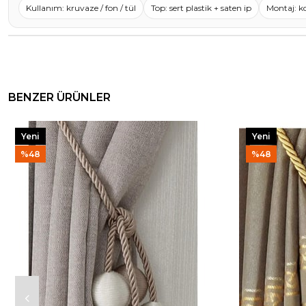
Kullanım: kruvaze / fon / tül
Top: sert plastik + saten ip
Montaj: k
BENZER ÜRÜNLER
Yeni
Yeni
Ürün
Ürün
%48
%48