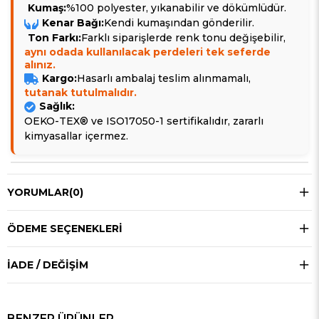
Kumaş:
%100 polyester, yıkanabilir ve dökümlüdür.
Kenar Bağı:
Kendi kumaşından gönderilir.
Ton Farkı:
Farklı siparişlerde renk tonu değişebilir,
aynı odada kullanılacak perdeleri tek seferde
alınız.
Kargo:
Hasarlı ambalaj teslim alınmamalı,
tutanak tutulmalıdır.
Sağlık:
OEKO-TEX® ve ISO17050-1 sertifikalıdır, zararlı
kimyasallar içermez.
YORUMLAR
(0)
ÖDEME SEÇENEKLERI
İADE / DEĞIŞIM
BENZER ÜRÜNLER