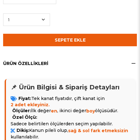
ÜRÜN ÖZELLIKLERI
📌 Ürün Bilgisi & Sipariş Detayları
Fiyat:
Tek kanat fiyatıdır, çift kanat için
2 adet ekleyiniz.
Ölçüler:
İlk değer
, ikinci değer
ölçüsüdür.
en
boy
Özel Ölçü:
Sadece belirtilen ölçülerden seçim yapılabilir.
Dikiş:
Kanun pileli olup,
sağ & sol fark etmeksizin
kullanılabilir.