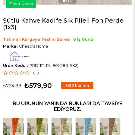
Fırsat Ürünü
Sütlü Kahve Kadife Sık Pileli Fon Perde
(1x3)
Tahmini Kargoya Teslim Süresi
:
6 İş Günü
Marka
:
Cheap's Home
(PRD-1111-PL-80X280-SK2)
0.0
₺579,90
₺724,88
%
20
İndirim
BU ÜRÜNÜN YANINDA BUNLARI DA TAVSIYE
EDIYORUZ.